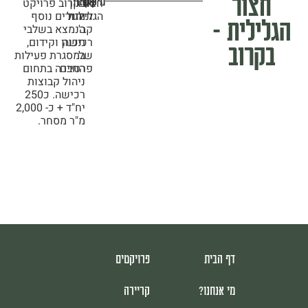
חצור
חצור
ארגון
בקרוב פרויקט
מיקום:
לקוח:
הגלילית
וניהול
מגורים נוסף
הגלילית –
קב'
הנמצא בשלבי
רכישה
תכנון וקידום,
בקרוב
של
במסגרת פעילות
פרטיים
החברה בתחום
ניהול קבוצות
רכישה. כ250
יח"ד + כ- 2,000
מ"ר מסחר.
דף הבית
פרויקטים
מי אנחנו?
קריירה