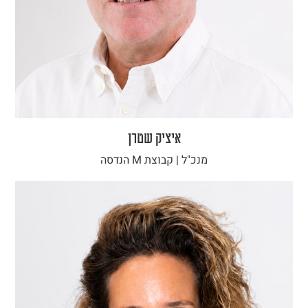
איציק שטרן
מנכ"ל | קבוצת M הנדסה