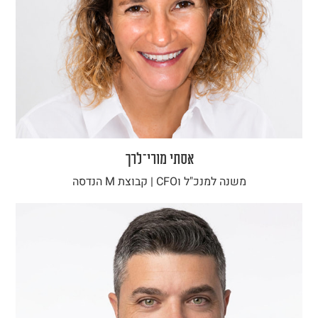
אסתי מורי־לרך
משנה למנכ"ל וCFO | קבוצת M הנדסה