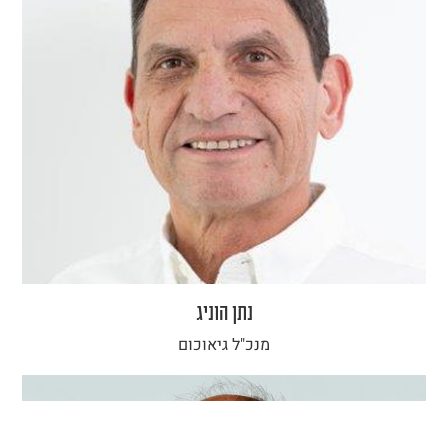
נתן הוניג
מנכ"ל גיאוכום