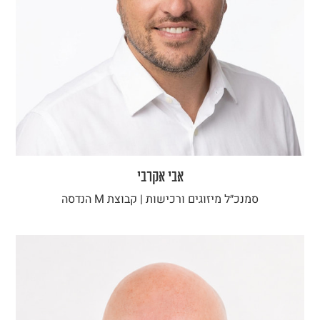
אבי אקרבי
סמנכ״ל מיזוגים ורכישות | קבוצת M הנדסה